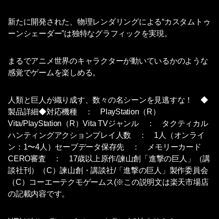
新たに開発された、物理レンダリングによる“カスタムトゥ
ーンシェーダー”は独特なグラフィックを実現。
まるでアニメ世界のキャラクターが動いているかのような
感覚でゲームを楽しめる。
人類と巨人が織り成す、数々の名シーンを見逃すな！ ◆
製品詳細◆対応機種 ： PlayStation（R）
Vita/PlayStation（R）Vita TVジャンル ： タクティカル
ハンティングアクションプレイ人数 ： 1人（オンライ
ン：1〜4人）セーブデータ保存先 ： メモリーカード
CERO審査 ： 17歳以上原作/諫山創「進撃の巨人」（講
談社刊）（C）諫山創・講談社/「進撃の巨人」製作委員会
（C）コーエーテクモゲームス(※この説明文は楽天市場店
の記載内容です。