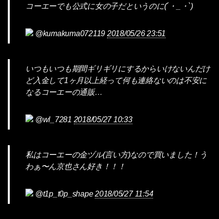
コーエーでも公式に女の子だというのに(´・_・`)
@kumakuma072119
2018/05/26 23:51
いつもいつも期間ギリギリにするからいけないんだけ
ど入金して1ヶ月以上経って何も連絡ないのは不安に
なるコーエーの通販…
@wl_7281
2018/05/27 10:33
私はコーエーの金ヅル(言い方)なので買いました！う
わぁ〜ん京也さん好き！！！
@t1p_t0p_shape
2018/05/27 11:54