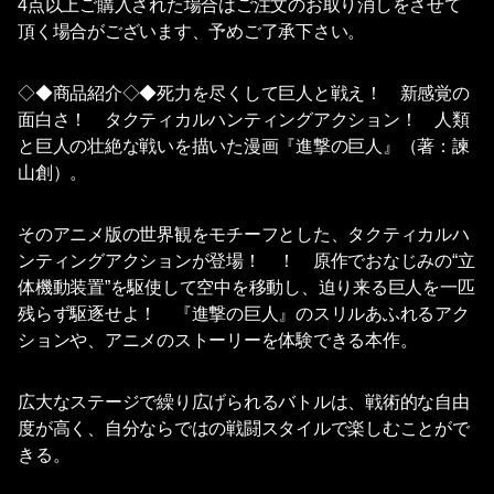
4点以上ご購入された場合はご注文のお取り消しをさせて
頂く場合がございます、予めご了承下さい。
◇◆商品紹介◇◆死力を尽くして巨人と戦え！ 新感覚の
面白さ！ タクティカルハンティングアクション！ 人類
と巨人の壮絶な戦いを描いた漫画『進撃の巨人』（著：諫
山創）。
そのアニメ版の世界観をモチーフとした、タクティカルハ
ンティングアクションが登場！ ！ 原作でおなじみの“立
体機動装置”を駆使して空中を移動し、迫り来る巨人を一匹
残らず駆逐せよ！ 『進撃の巨人』のスリルあふれるアク
ションや、アニメのストーリーを体験できる本作。
広大なステージで繰り広げられるバトルは、戦術的な自由
度が高く、自分ならではの戦闘スタイルで楽しむことがで
きる。