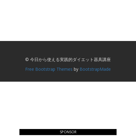
© 今日から使える実践的ダイエット器具講座
Free Bootstrap Themes
by
BootstrapMade
SPONSOR