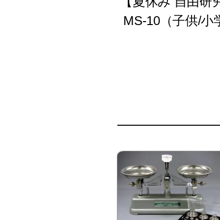
【夏休み 自由
MS‐10（子供/小