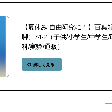
【夏休み 自由研究に！】百葉
脚）74‐2（子供/小学生/中学生/
科/実験/通販）
詳しく見る