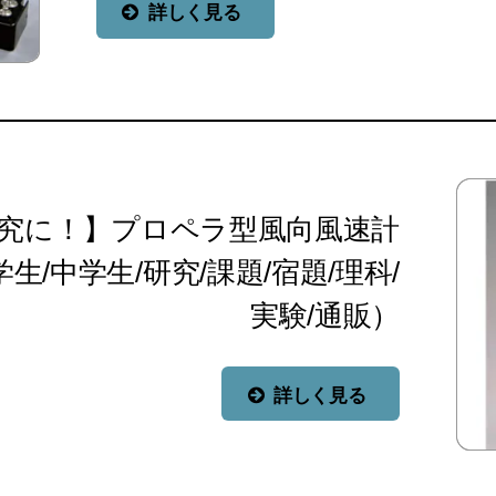
詳しく見る
研究に！】プロペラ型風向風速計
生/中学生/研究/課題/宿題/理科/
実験/通販）
詳しく見る