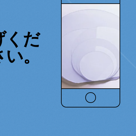
げくだ
さい。