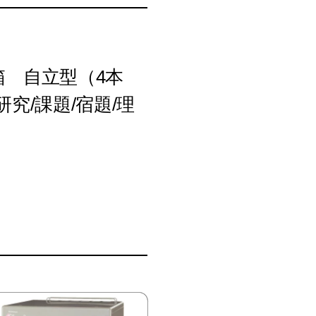
箱 自立型（4本
研究/課題/宿題/理