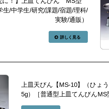
研究に！】上皿てんびん MS型
学生/中学生/研究/課題/宿題/理科/
実験/通販）
詳しく見る
上皿天びん【MS-10】（ひょう
5g）［普通型上皿てんびんMS