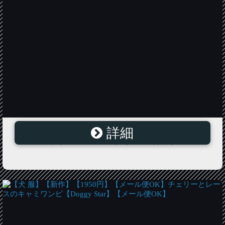
詳細
【在庫限り】【Sale】【980円】【犬 服】リップ水玉キ
ャミワンピ【LOVABLEDOG】【メール便OK】