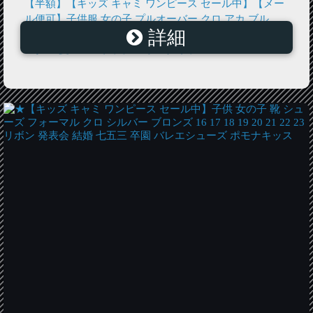
【半額】【キッズ キャミ ワンピース セール中】【メー
ル便可】子供服 女の子 プルオーバー クロ アカ ブル
詳細
ー チェック 100 110 120 130 140 150 綿100 オフショ
ルダー 夏 2WAYトップス ポモナキッス