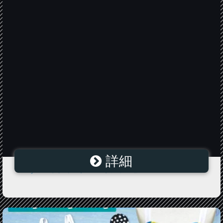
詳細
2way パッチワーク マキシワンピース