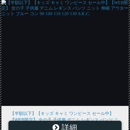
【半額以下】【キッズ キャミ ワンピース セール中】
【WEB限定】 女の子 子供服 デニム レギンス パンツ ニ
詳細
ット 伸縮 アウター ニット ブルー コン 90 100 110 120