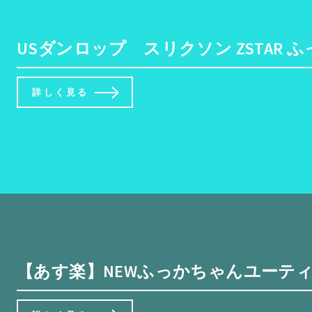
USダンロップ スリクソン ZSTA
詳しく見る
【あす楽】NEWふっかちゃんユーテ