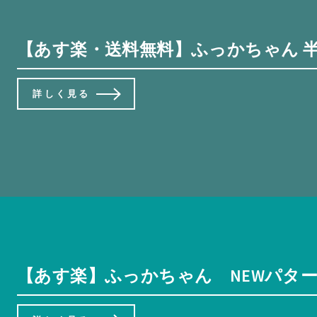
【あす楽・送料無料】ふっかちゃん 
詳しく見る
【あす楽】ふっかちゃん NEWパタ