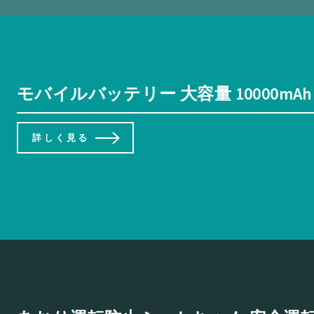
モバイルバッテリー 大容量 10000mAh 全機種対
詳しく見る