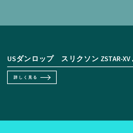
USダンロップ スリクソン ZSTAR
詳しく見る