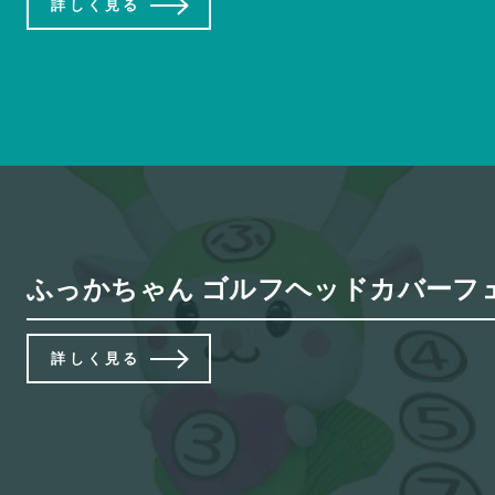
詳しく見る
ふっかちゃん ゴルフヘッドカバーフェ
詳しく見る