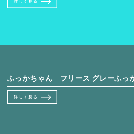
詳しく見る
ふっかちゃん フリース グレーふっ
詳しく見る