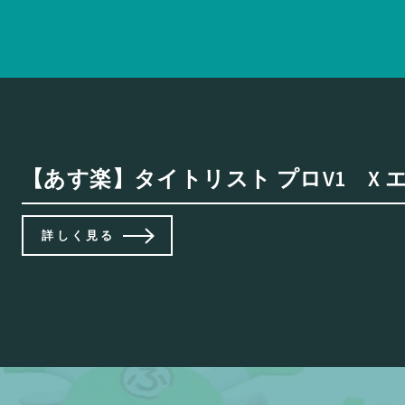
【あす楽】タイトリスト プロV1 X
詳しく見る