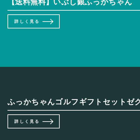
【送料無料】いぶし銀ふっかちゃん
詳しく見る
ふっかちゃんゴルフギフトセットゼ
詳しく見る