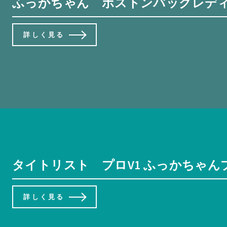
ふっかちゃん ボストンバッグレデ
詳しく見る
タイトリスト プロV1 ふっかちゃん
詳しく見る