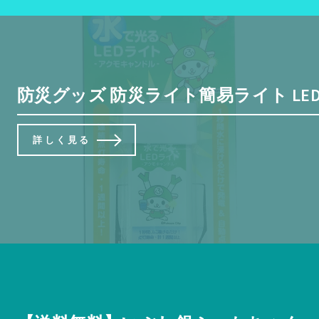
防災グッズ 防災ライト簡易ライト LE
詳しく見る