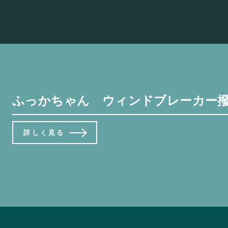
ふっかちゃん ウィンドブレーカー
詳しく見る