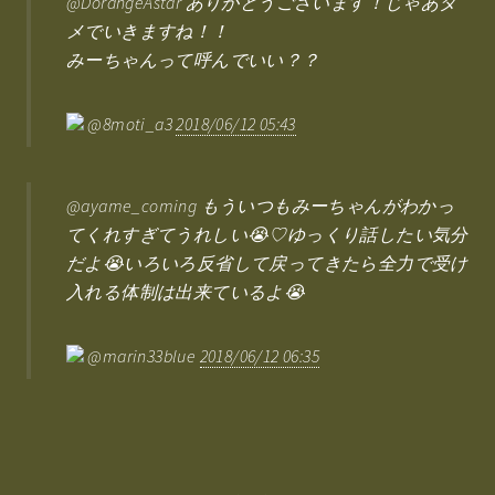
@DorangeAstar ありがとうございます！じゃあタ
メでいきますね！！
みーちゃんって呼んでいい？？
@8moti_a3
2018/06/12 05:43
@ayame_coming もういつもみーちゃんがわかっ
てくれすぎてうれしい😭♡ゆっくり話したい気分
だよ😭いろいろ反省して戻ってきたら全力で受け
入れる体制は出来ているよ😭
@marin33blue
2018/06/12 06:35