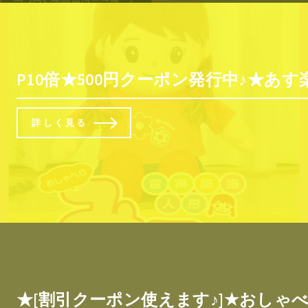
P10倍★500円クーポン発行中♪★
詳しく見る
★[割引クーポン使えます♪]★おし