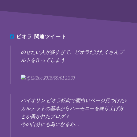
ビオラ
関連ツイート
のせたい人が多すぎて、ビオラだけたくさんプ
ルトを作ってしまう
@t2t2nc
2018/09/01 23:39
バイオリン ビオラ転向で面白いページ見つけた♪
カルテットの基本からハーモニーを練り上げ方
とか書かれたブログ？
今の自分にも為になるわ…