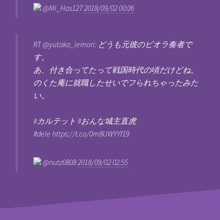
@Mi_Has127
2018/09/02 00:06
RT @yutaka_iemori: どうも元彼のビオラ奏者で
す。
あ、付き合ってたって戦国時代の頃だけどね。
のくた庵に就職したせいでフられちゃったみた
い。
#カルテット #おんな城主直虎
#dele https://t.co/0m8UWYYf19
@nutz0808
2018/09/02 02:55