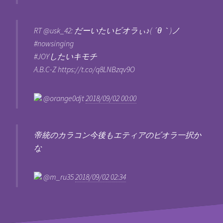
RT @usk_42: だーいたいビオラぃ♪( ´θ｀)ノ
#nowsinging
#JOYしたいキモチ
A.B.C-Z https://t.co/q8LNBzqv9O
@orange0djt
2018/09/02 00:00
帝統のカラコン今後もエティアのビオラ一択か
な
@m_ru35
2018/09/02 02:34