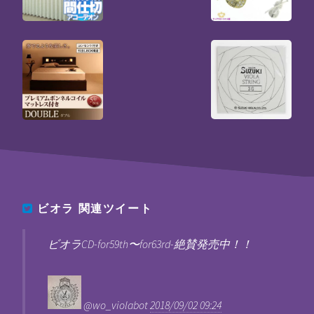
ビオラ
関連ツイート
ビオラCD-for59th〜for63rd-絶賛発売中！！
@wo_violabot
2018/09/02 09:24