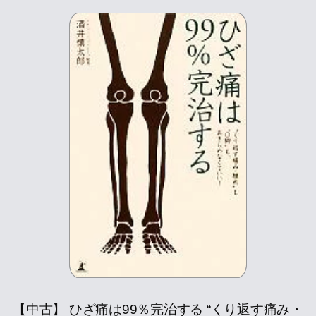
【中古】 ひざ痛は99％完治する “くり返す痛み・